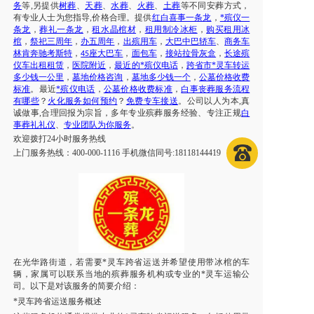
务
等
,另提供
树葬
、
天葬
、
水葬
、
火葬
、
土葬
等不同安葬方式，
有专业人士为您指导
,价格合理。提供
红白喜事一条龙
，
*殡仪一
条龙
，
葬礼一条龙
，
租水晶棺材
，
租用制冷冰柜
，
购买租用冰
棺
，
祭祀三周年
，
办五周年
，
出殡用车
，
大巴中巴轿车
、
商务车
林肯奔驰考斯特
，
座大巴车
，
面包车
，
接站拉骨灰盒
，
长途殡
45
仪车出租租赁
，
医院附近
，
最近的*殡仪电话
，
跨省市*灵车转运
多少钱一公里
，
墓地价格咨询
，
墓地多少钱一个
，
公墓价格收费
标准
。最近
*殡仪电话
，
公墓价格收费标准
，
白事丧葬服务流程
有哪些
？
火化服务如何预约
？
免费专车接送
。公司以人为本
,真
诚做事,合理回报为宗旨，多年专业殡葬服务经验、专注正规
白
事葬礼礼仪
、
专业团队为你服务
。
欢迎拨打
24小时服务热线
上门服务热线：
400-000-1116 手机微信同号:18118144419
在光华路街道，若需要*灵车跨省运送并希望使用带冰棺的车
辆，家属可以联系当地的殡葬服务机构或专业的*灵车运输公
司。以下是对该服务的简要介绍：
*灵车跨省运送服务概述