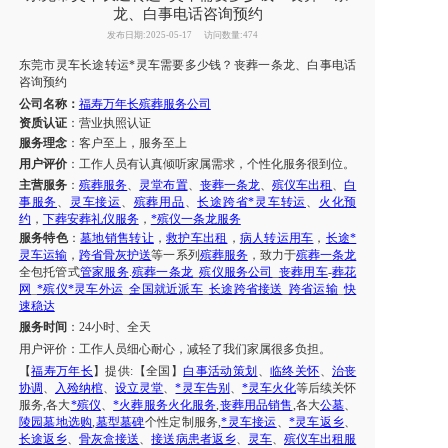
龙、白事电话咨询预约
发布日期:2025-05-17
访问数量:474
东莞市
灵车长途转运*灵车需要多少钱
？
丧葬一条龙
、
白事电话
咨询预约
公司名称：
福寿万年长殡葬服务公司
资质认证
：营业执照认证
服务理念
：客户至上，服务至上
用户评价
：工作人员有认真倾听家属需求，个性化服务很到位。
主营服务
：
殡葬服务
、
灵堂布置
、
丧葬一条龙
、
殡仪车出租
、
白
事服务
、
灵车接运
、
殡葬用品
、
长途跨省*灵车转运
、
火化预
约
，
下葬安葬礼仪服务
，
*殡仪一条龙服务
服务特色
：
墓地销售转让
，
救护车出租
，
病人转运用车
，
长途*
灵车运输
，
跨省骨灰护送
等一系列
殡葬服务
，致力于
殡葬一条龙
全包托管式
管家服务
.
殡葬一条龙
_
殡仪服务公司
_
丧葬用车
-
葬花
网
_
*殡仪*灵车外运
_
全国就近派车
_
长途跨省接送
_
跨省运输
_
快
速稳达
服务时间
：
24小时、全天
用户评价：
工作人员细心耐心，减轻了我们
家属
很多负担。
【
福寿万年长
】提供
:【全国】
白事活动策划
、
临终关怀
、
治丧
协调
、
入殓纳棺
、
设立灵堂
、
*灵车告别
、
*灵车火化
等后续关怀
服务
,各大
*殡仪
、
*火葬服务火化服务
,
丧葬用品销售
,各大
公墓
、
陵园墓地选购
,
墓型墓碑
个性定制服务
,
*灵车接运
、
*灵车返乡
、
长途返乡
、
骨灰盒接送
、
接送病患者返乡
、
灵车
、
殡仪车出租服