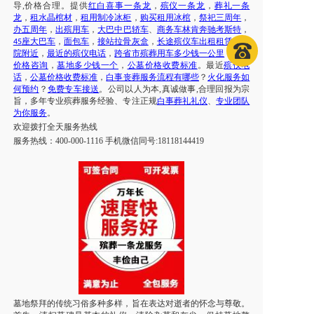
导
,价格合理。提供
红白喜事一条龙
，
殡仪一条龙
，
葬礼一条
龙
，
租水晶棺材
，
租用制冷冰柜
，
购买租用冰棺
，
祭祀三周年
，
办五周年
，
出殡用车
，
大巴中巴轿车
、
商务车林肯奔驰考斯特
，
座大巴车
，
面包车
，
接站拉骨灰盒
，
长途殡仪车出租租赁
，
医
45
院附近
，
最近的殡仪电话
，
跨省市
殡葬用车
多少钱一公里
，
墓地
价格咨询
，
墓地多少钱一个
，
公墓价格收费标准
。最近
殡仪电
话
，
公墓价格收费标准
，
白事丧葬服务流程有哪些
？
火化服务如
何预约
？
免费专车接送
。公司以人为本
,真诚做事,合理回报为宗
旨，多年专业殡葬服务经验、专注正规
白事葬礼礼仪
、
专业团队
为你服务
。
欢迎拨打
全天
服务热线
服务热线：
400-000-1116 手机微信同号:18118144419
墓地祭拜的传统习俗多种多样，旨在表达对逝者的怀念与尊敬。