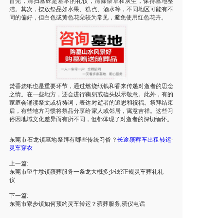
首先，清扫墓碑是基本的礼仪，清除杂草和灰尘，保持墓地整
洁。其次，摆放祭品如水果、糕点、酒水等，不同地区可能有不
同的偏好，但白色或黄色花朵较为常见，避免使用红色花卉。
焚香烧纸也是重要环节，通过燃烧纸钱和香来传递对逝者的思念
之情。在一些地方，还会进行鞠躬或磕头以示敬意。此外，有的
家庭会诵读祭文或祈祷词，表达对逝者的追思和祝福。祭拜结束
后，有些地方习惯将祭品分享给家人或邻居，寓意吉祥。这些习
俗因地域文化差异而有所不同，但都体现了对逝者的深切缅怀。
东莞市
石龙镇
墓地祭拜有哪些传统习俗？
长途殡葬车出租转运
-
灵车
穿衣
上一篇:
东莞市望牛墩镇殡葬服务一条龙大概多少钱?正规灵车葬礼礼
仪
下一篇:
东莞市寮步镇如何预约灵车转运？殡葬服务,殡仪电话