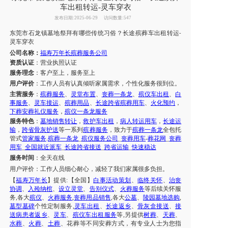
车出租转运-灵车穿衣
发布日期:2025-06-29
访问数量:547
东莞市
石龙镇
墓地祭拜有哪些传统习俗？
长途殡葬车出租转运
-
灵车
穿衣
公司名称：
福寿万年长殡葬服务公司
资质认证
：营业执照认证
服务理念
：客户至上，服务至上
用户评价
：工作人员有认真倾听家属需求，个性化服务很到位。
主营服务
：
殡葬服务
、
灵堂布置
、
丧葬一条龙
、
殡仪车出租
、
白
事服务
、
灵车接运
、
殡葬用品
、
长途跨省
殡葬用车
、
火化预约
，
下葬安葬礼仪服务
，
殡仪一条龙服务
服务特色
：
墓地销售转让
，
救护车出租
，
病人转运用车
，
长途运
输
，
跨省骨灰护送
等一系列
殡葬服务
，致力于
殡葬一条龙
全包托
管式
管家服务
.
殡葬一条龙
_
殡仪服务公司
_
丧葬用车
-
葬花网
_
丧葬
用车
_
全国就近派车
_
长途跨省接送
_
跨省运输
_
快速稳达
服务时间
：
全天在线
用户评价：
工作人员细心耐心，减轻了我们
家属
很多负担。
【
福寿万年长
】提供
:【全国】
白事活动策划
、
临终关怀
、
治丧
协调
、
入殓纳棺
、
设立灵堂
、
告别仪式
、
火葬服务
等后续关怀服
务
,各大
殡仪
、
火葬服务
,
丧葬用品销售
,各大
公墓
、
陵园墓地选购
,
墓型墓碑
个性定制服务
,
灵车出租
、
长途返乡
、
骨灰盒接送
、
接
送病患者返乡
、
灵车
、
殡仪车出租服务
等
,另提供
树葬
、
天葬
、
水葬
、
火葬
、
土葬
、
花葬
等不同安葬方式，有专业人士为您指