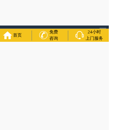
免费
24小时
首页
咨询
上门服务
福寿万年长
官方公众号
400-000-1116
各城市均有服务人员上门服务
24小时上门服务
Copyright 2021 福寿万年长 All Rights Reserved.全站内容均为
咨询服务，遗体转运接送业务须联系当地殡仪馆咨询.
备案号：苏ICP备11067224号
网站建设
：
上往建站