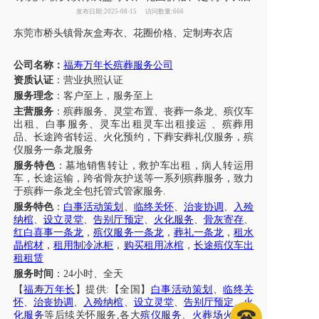
发布日期:2025-08-15
访问数量:666
东莞市
桥头镇
骨灰盒寿衣
、
花圈
价格、定制寿衣店
公司名称：
福寿万年长殡葬服务公司
资质认证
：营业执照认证
服务理念
：客户至上，服务至上
主营服务
：殡葬服务、灵堂布置、丧葬一条龙、殡仪车
出租、白事服务、
灵车出租灵车出租接运
、殡葬用
品、长途跨省转运、火化预约，下葬安葬礼仪服务，殡
仪
服务
一条龙服务
服务特色
：墓地销售转让，救护车出租，病人转运用
车，长途运输，跨省骨灰护送等一系列殡葬服务，致力
于殡葬一条龙全包托管式管家服务
.
服务特色
：
白事活动策划
、
临终关怀
、
治丧协调
、
入殓
纳棺
、
设立灵堂
、
告别厅预定
、
火化服务
、
骨灰寄存
、
红白喜事一条龙
，
殡仪
服务
一条龙
，
葬礼一条龙
，
租水
晶棺材
，
租用制冷冰柜
，
购买租用冰棺
，
长途殡仪车出
租租赁
服务时间
：
24小时、全天
【
福寿万年长
】提供
:【全国】
白事活动策划
、
临终关
怀
、
治丧协调
、
入殓纳棺
、
设立灵堂
、
告别厅预定
、
火
化服务
等后续关怀服务
,各大
殡仪
服务
、
火葬场火化服