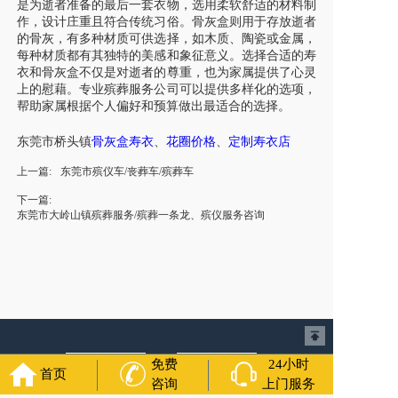
是为逝者准备的最后一套衣物，选用柔软舒适的材料制
作，设计庄重且符合传统习俗。骨灰盒则用于存放逝者
的骨灰，有多种材质可供选择，如木质、陶瓷或金属，
每种材质都有其独特的美感和象征意义。选择合适的寿
衣和骨灰盒不仅是对逝者的尊重，也为家属提供了心灵
上的慰藉。专业殡葬服务公司可以提供多样化的选项，
帮助家属根据个人偏好和预算做出最适合的选择。
东莞市
桥头镇
骨灰盒寿衣
、
花圈
价格
、
定制寿衣店
上一篇:
东莞市殡仪车/丧葬车/殡葬车
下一篇:
东莞市大岭山镇殡葬服务/殡葬一条龙、殡仪服务咨询
免费
24小时
首页
咨询
上门服务