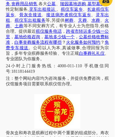
务
,
丧葬用品销售
,各大
公墓
、
陵园墓地选购
,
墓型墓碑
个
性定制服务
,
灵车出租接运
、
殡仪车返乡
、
长途
殡仪车
返乡
、
骨灰盒接送
、
接送病患者
殡仪车返乡
、
灵车出
租
、
殡仪车出租服务
等
,另提供
树葬
、
天葬
、
水葬
、
火
葬
、
土葬
等不同安葬方式，有专业人士为您指导
,价格
合理。提供
最近
殡仪
服务
电话
，
跨省市转运多少钱一公
里
，
墓地价格咨询
，
墓地多少钱一个
，
公墓价格收费标
准
，
白事丧葬服务流程有哪些
？
火化服务如何预约
？
免
费专车接送
。公司以人为本
,真诚做事,合理回报为宗
旨，多年专业殡葬服务经验、专注正规
白事葬礼礼仪
、
专业团队为你服务。
24小时上门服务热线：
4000-011-110
手机微信同
号
:18118144419
注：
整个网站内容均为咨询服务，并提供免费咨询，殡
仪馆服务项目需要联系殡仪馆办理
。
骨灰盒和寿衣是殡葬过程中两个重要的组成部分。寿衣