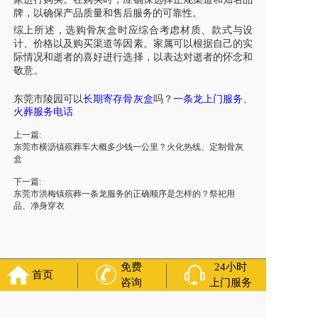
牌，以确保产品质量和售后服务的可靠性。
综上所述，选购骨灰盒时应综合考虑材质、款式与设
计、价格以及购买渠道等因素。家属可以根据自己的实
际情况和逝者的喜好进行选择，以表达对逝者的怀念和
敬意。
东莞市
陵园可以
长期
寄存骨灰盒
吗？
一条龙上门服务
、
火葬服务电话
上一篇:
东莞市横沥镇殡葬车大概多少钱一公里？火化热线、定制骨灰
盒
下一篇:
东莞市洪梅镇殡葬一条龙服务的正确顺序是怎样的？祭祀用
品、净身穿衣
免费
24小时
首页
咨询
上门服务