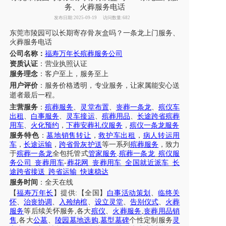
务、火葬服务电话
发布日期:2025-09-19
访问数量:682
东莞市
陵园可以
长期
寄存骨灰盒吗？
一条龙上门服务、
火葬服务电话
公司名称：
福寿万年长殡葬服务公司
资质认证
：营业执照认证
服务理念
：客户至上，服务至上
用户评价
：
服务
价格透明，
专业
服务
，让
家属
能安心
送
逝者最后一程
。
主营服务
：
殡葬服务
、
灵堂布置
、
丧葬一条龙
、
殡仪车
出租
、
白事服务
、
灵车接运
、
殡葬用品
、
长途跨省殡葬
用车
、
火化预约
，
下葬安葬礼仪服务
，
殡仪一条龙服务
服务特色
：
墓地销售转让
，
救护车出租
，
病人转运用
车
，
长途运输
，
跨省骨灰护送
等一系列
殡葬服务
，致力
于
殡葬一条龙
全包托管式
管家服务
.
殡葬一条龙
_
殡仪服
务公司
_
丧葬用车
-
葬花网
_
丧葬用车
_
全国就近派车
_
长
途跨省接送
_
跨省运输
_
快速稳达
服务时间
：全天在线
【
福寿万年长
】提供
:【全国】
白事活动策划
、
临终关
怀
、
治丧协调
、
入殓纳棺
、
设立灵堂
、
告别仪式
、
火葬
服务
等后续关怀服务
,各大
殡仪
、
火葬服务
,
丧葬用品销
售
,各大
公墓
、
陵园墓地选购
,
墓型墓碑
个性定制服务
灵