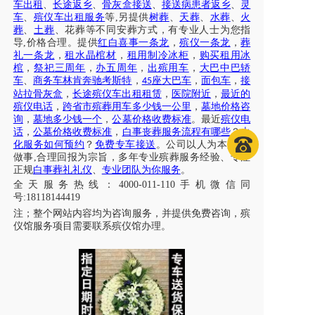
车出租
、
长途返乡
、
骨灰盒接送
、
接送病患者返乡
、
灵
车
、
殡仪车出租服务
等
,另提供
树葬
、
天葬
、
水葬
、
火
葬
、
土葬
、花葬等不同安葬方式，有专业人士为您指
导
,价格合理。提供
红白喜事一条龙
，
殡仪一条龙
，
葬
礼一条龙
，
租水晶棺材
，
租用制冷冰柜
，
购买租用冰
棺
，
祭祀三周年
，
办五周年
，
出殡用车
，
大巴中巴轿
车
、
商务车林肯奔驰考斯特
，
座大巴车
，
面包车
，
接
45
站拉骨灰盒
，
长途殡仪车出租租赁
，
医院附近
，
最近的
殡仪电话
，
跨省市殡葬用车多少钱一公里
，
墓地价格咨
询
，
墓地多少钱一个
，
公墓价格收费标准
。最近
殡仪电
话
，
公墓价格收费标准
，
白事丧葬服务流程有哪些
？
火
化服务如何预约
？
免费专车接送
。公司以人为本
,真诚
做事,合理回报为宗旨，多年专业殡葬服务经验、专注
正规
白事葬礼礼仪
、
专业团队为你服务
。
全天服务热线
：
4000-011-110
手机微信同
号
:18118144419
注；
整个网站内容均为咨询服务，并提供免费咨询，殡
仪馆服务项目需要联系殡仪馆办理
。