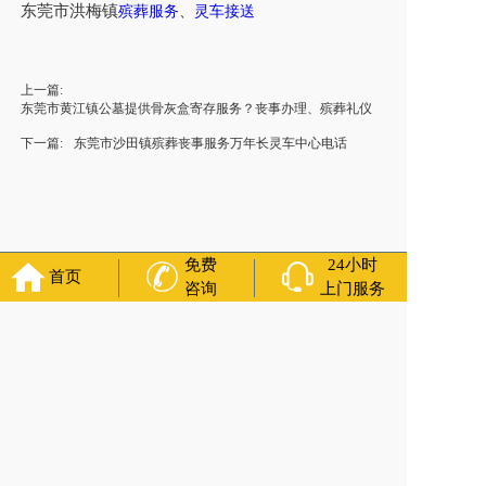
东莞市洪梅镇
殡葬服务
、
灵车接送
上一篇:
东莞市黄江镇公墓提供骨灰盒寄存服务？丧事办理、殡葬礼仪
下一篇:
东莞市沙田镇殡葬丧事服务万年长灵车中心电话
免费
24小时
首页
咨询
上门服务
福寿万年长
官方公众号