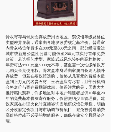
骨灰寄存与骨灰盒存放费用因地区、殡仪馆等级及格位
类型差异显著，通常由各地发改委核定基准价。普通室
内骨灰格位年费多在
元至
元之间，部分经济发达
300
800
城市或新建公益性公墓可能低至
元或实行首年免费
200
政策；若选择艺术型、家族式或风水较好的高档格位，
年费可达
元至
元不等，甚至需一次性缴纳数万
1500
5000
元购买长期使用权。骨灰盒本身若由家属自备则无额外
存放费，但若在殡仪馆选购，价格从几百元的普通木质
盒到上万元的名贵石材、玉石盒应有尽有，且部分机构
会将盒价与寄存费捆绑优惠。值得注意的是，国家大力
推行惠民殡葬，许多地区对本地户籍逝者提供
年至
10
20
年的免费基本骨灰寄存服务，仅需缴纳少量管理费。建
议家属在办理火化时直接咨询当地殡仪馆公示栏，明确
区分政府定价项目与市场调节价项目，避免被诱导消费
高价格位或不必要的增值服务，确保存储安全且经济合
理。