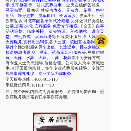
,
堂
灵车接运
等
一站式殡葬白事
、
全天在线解答服务
、
;
灵堂布置
、摄像等
并提供
寿衣
、
骨灰盒
、
花圈
、
祭祀
用品
、
净身更衣
、
灵车租用
、
长途返乡
、
灵车出租
、
殡
,
.
仪车
返乡
可
随车配备单体式冷藏箱
另外还可代办各区
,
,
,
.
.
公墓
选墓
火化
安葬服务
免费专车接送
【全国】
白事
活动策划
、
临终关怀
、
治丧协调
、
入殓纳棺
、
设立灵
堂
、
告别仪式
、
火葬服务
等后续关怀服务,各大
殡仪
、
火葬服务
,
丧葬用品销售
,各大
公墓
、
陵园墓地选购
,
墓型
墓碑
个性定制服务
灵车出租
、
长途返乡
、
骨灰盒接送
、
接送病患者返乡
、
灵车
、
殡仪车出租服务
等,另提供
树
葬
、
天葬
、
水葬
、
火葬
、
土葬
、
花葬
等不同安葬方式，
有专业人士为您指导,价格合理。公司以人为本,真诚做
事,合理回报为宗旨，多年专业殡葬服务经验、专注正
规
白事葬礼礼仪
、
专业团队为你服务
。
全天服务热线：4000-011-110
手机微信同号:18118144419
注；整个网站内容均为咨询服务，并提供免费咨询，殡
仪馆服务项目需要联系殡仪馆办理。