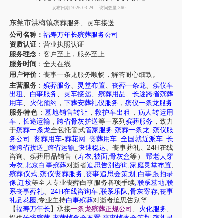
发布日期:2026-03-29
访问数量:360
东莞市洪梅镇
殡葬服务
、
灵车接送
公司名称：
福寿万年长殡葬服务公司
资质认证
：营业执照认证
服务理念
：客户至上，服务至上
服务时间
：全天在线
用户评价
：丧事一条龙服务
顺畅，解答耐心细致。
主营服务
：
殡葬服务
、
灵堂布置
、
丧葬一条龙
、
殡仪车
出租
、
白事服务
、
灵车接运
、
殡葬用品
、
长途跨省殡葬
用车
、
火化预约
，
下葬安葬礼仪服务
，
殡仪一条龙服务
服务特色
：
墓地销售转让
，
救护车出租
，
病人转运用
车
，
长途运输
，
跨省骨灰护送
等一系列
殡葬服务
，致力
于
殡葬一条龙
全包托管式
管家服务
.
殡葬一条龙
_
殡仪服
务公司
_
丧葬用车
-
葬花网
_
丧葬用车
_
全国就近派车
_
长
24H
途跨省接送
_
跨省运输
_
快速稳达
、
丧事葬礼
、
在线
,
,
,
咨询
、
殡葬
用品销售
（
寿衣
被面
骨灰盒
等）
帮老人穿
,
,
,
寿衣
北京白事殡葬
对逝者
追思告别咨询
家庭灵堂布置
,
,
,
殡葬仪式
殡仪丧葬服务
丧事追思会策划
白事跟拍录
,
,
,
像
迁坟
等
全天
专业丧葬白事服务
各项手续
联系墓地
联
24H
,
,
,
系丧事葬礼
、
在线咨询车
联系乐队
骨灰寄存
丧事
,
.
礼品花圈
专业主持
白事殡葬
对逝者追思告别等
【
福寿万年长
】
承接
一条龙殡葬正规公司
、
火化服务
、
,
,
,
提供
传统殡葬
丧葬悼念会布置
丧事悼念会策划
殡礼灵