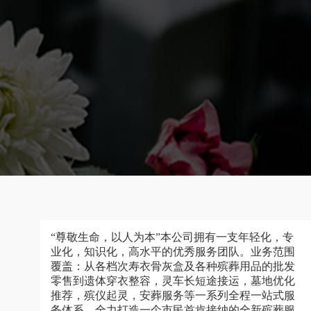
“尊敬生命，以人为本”本公司拥有一支年轻化，专
业化，知识化，高水平的优秀服务团队。业务范围
覆盖：从各档次寿衣骨灰盒及各种殡葬用品的批发
零售到遗体穿衣整容，灵车长短途接运，墓地优化
推荐，殡仪起灵，安葬服务等一系列全程一站式服
务体系，全力打造一个市民首肯接纳的全新殡葬服