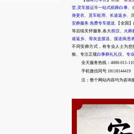
,
堂
灵车接运
等
一站式殡葬白事
、
身更衣
、
灵车租用
、
长途返乡
、
.
.
安葬服务
免费专车接送
【全国】
等后续关怀服务,各大
殡仪
、
火葬
途返乡
、
骨灰盒接送
、
接送病患
不同安葬方式，有专业人士为您
验、专注正规
白事葬礼礼仪
、
专
全天服务热线：4000-011-11
手机微信同号:18118144419
注；整个网站内容均为咨询