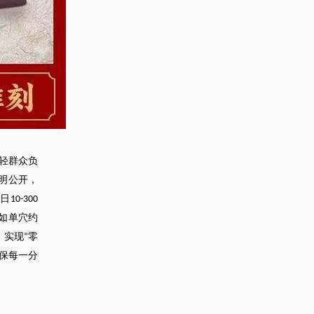
轻群众负
明公开，
每日
10-300
如单穴约
，实现
零
“
保每一分