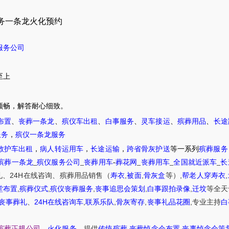
务一条龙火化预约
服务公司
至上
顺畅，解答耐心细致。
布置
、
丧葬一条龙
、
殡仪车出租
、
白事服务
、
灵车接运
、
殡葬用品
、
长途
服务
，
殡仪一条龙服务
救护车出租
，
病人转运用车
，
长途运输
，
跨省骨灰护送
等一系列
殡葬服务
殡葬一条龙
_
殡仪服务公司
_
丧葬用车
-
葬花网
_
丧葬用车
_
全国就近派车
_
长
24H
,
,
,
,
礼
、
在线咨询
、
殡葬
用品销售
（
寿衣
被面
骨灰盒
等）
帮老人穿寿衣
,
,
,
,
,
堂布置
殡葬仪式
殡仪丧葬服务
丧事追思会策划
白事跟拍录像
迁坟
等
全天
24H
,
,
,
,
丧事葬礼
、
在线咨询车
联系乐队
骨灰寄存
丧事礼品花圈
专业主持
白
,
,
殡葬正规公司
、
火化服务
、提供
传统殡葬
丧葬悼念会布置
丧事悼念会策