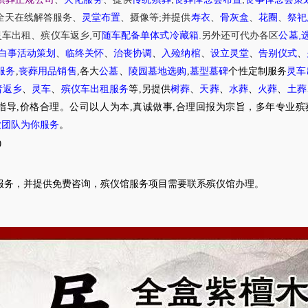
;
全天在线解答服务
、
灵堂布置
、摄像等
并提供
寿衣
、
骨灰盒
、
花圈
、
祭祀
,
.
,
灵车出租
、
殡仪车
返乡
可
随车配备单体式冷藏箱
另外还可代办各区
公墓
白事活动策划
、
临终关怀
、
治丧协调
、
入殓纳棺
、
设立灵堂
、
告别仪式
、
服务
,
丧葬用品销售
,各大
公墓
、
陵园墓地选购
,
墓型墓碑
个性定制服务
灵车
者返乡
、
灵车
、
殡仪车出租服务
等,另提供
树葬
、
天葬
、
水葬
、
火葬
、
土葬
指导,价格合理。公司以人为本,真诚做事,合理回报为宗旨，多年专业殡
业团队为你服务
。
0
服务，并提供免费咨询，殡仪馆服务项目需要联系殡仪馆办理。