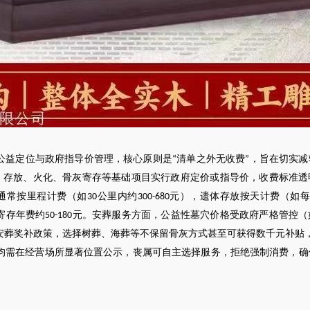
公益定位与政府指导价管理，核心原则是
清单之外无收费
，旨在切实减
“
”
、存放、火化、骨灰寄存等基础项目实行政府定价或指导价，收费标准透
通常按里程计费（如
公里内约
元），遗体存放按天计费（如
30
300-680
寄存年费约
元。安葬服务方面，公益性墓穴价格受政府严格管控（
50-180
安葬奖补政策，选择树葬、海葬等不保留骨灰方式甚至可获得数千元补贴
均需在经营场所显著位置公示，丧属可自主选择服务，拒绝强制消费，确