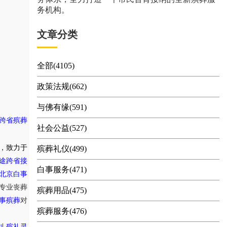
务机构。
文章分类
全部(4105)
政策法规(662)
与佛有缘(591)
跨省殡葬
社会公益(527)
，致力于
殡葬礼仪(499)
途跨省接
白事服务(471)
北京白事
专业丧葬
殡葬用品(475)
事殡葬
对
殡葬服务(476)
,
划
殡礼灵