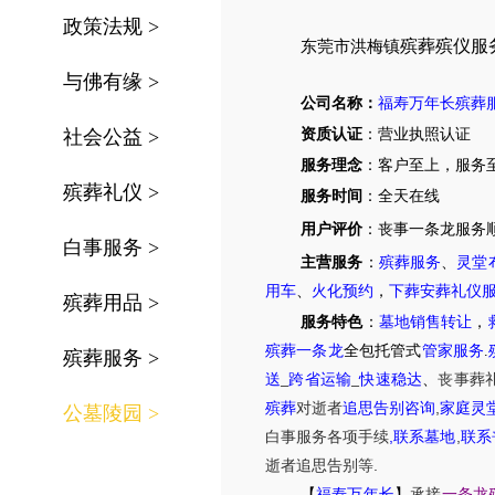
政策法规
>
殡葬殡仪服
东莞市洪梅镇
与佛有缘
>
公司名称：
福寿万年长殡葬
社会公益
>
资质认证
：营业执照认证
服务理念
：客户至上，服务
殡葬礼仪
>
服务时间
：全天在线
用户评价
：丧事一条龙服务
白事服务
>
主营服务
：
殡葬服务
、
灵堂
用车
、
火化预约
，
下葬安葬礼仪
殡葬用品
>
服务特色
：
墓地销售转让
，
殡葬一条龙
全包托管式
管家服务
.
殡葬服务
>
送
_
跨省运输
_
快速稳达
、
丧事葬
,
殡葬
对逝者
追思告别咨询
家庭灵
公墓陵园
>
,
,
白事服务
各项手续
联系墓地
联系
.
逝者追思告别等
【
福寿万年长
】
承接
一条龙