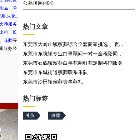
公墓陵园(404)
用品
、
净
,
,
选墓
火化
火葬服务
热门文章
出租
、
长
、
花葬
等
东莞市大岭山镇殡葬综合全套商家挑选 、丧...
葬服务经
东莞市东坑镇专业白事顾问一对一全程陪同，...
东莞市石碣镇殡葬白事花圈鲜花定制咨询服务
东莞市东城街道殡葬联系乐队
东莞市沙田镇殡葬丧事葬礼
热门标签
礼仪
殡葬