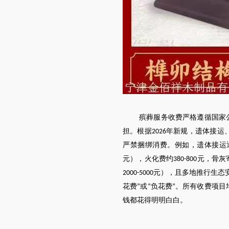
殡葬服务收费严格遵循国家
担。根据
年新规，遗体接运
2026
严禁捆绑消费。例如，遗体接运
元），火化费约
元，骨灰
380-800
元），且多地推行生态
2000-5000
花费
或
负花费
。所有收费项目
”
“
”
钱都花得明明白白。