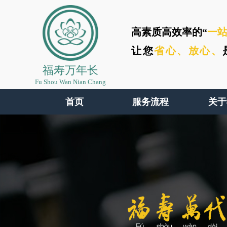
高素质高效率的“
一
让您
省心、
放心、
福寿万年长
Fu Shou Wan Nian Chang
首页
服务流程
关于