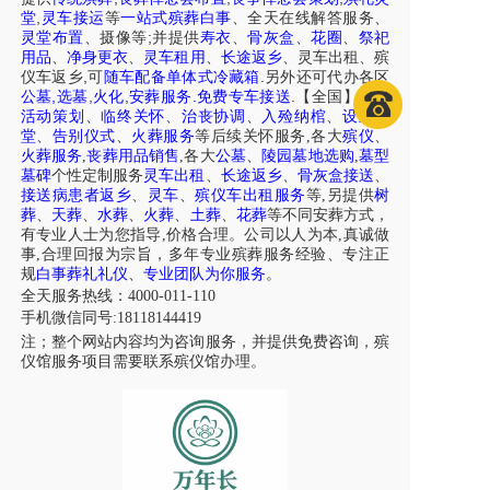
,
堂
灵车接运
等
一站式殡葬白事
、
全天在线解答服务
、
;
灵堂布置
、摄像等
并提供
寿衣
、
骨灰盒
、
花圈
、
祭祀
用品
、
净身更衣
、
灵车租用
、
长途返乡
、
灵车出租
、
殡
,
.
仪车
返乡
可
随车配备单体式冷藏箱
另外还可代办各区
,
,
,
.
.
公墓
选墓
火化
安葬服务
免费专车接送
【全国】
白事
活动策划
、
临终关怀
、
治丧协调
、
入殓纳棺
、
设立灵
堂
、
告别仪式
、
火葬服务
等后续关怀服务,各大
殡仪
、
火葬服务
,
丧葬用品销售
,各大
公墓
、
陵园墓地选购
,
墓型
墓碑
个性定制服务
灵车出租
、
长途返乡
、
骨灰盒接送
、
接送病患者返乡
、
灵车
、
殡仪车出租服务
等,另提供
树
葬
、
天葬
、
水葬
、
火葬
、
土葬
、
花葬
等不同安葬方式，
有专业人士为您指导,价格合理。公司以人为本,真诚做
事,合理回报为宗旨，多年专业殡葬服务经验、专注正
规
白事葬礼礼仪
、
专业团队为你服务
。
全天服务热线：4000-011-110
手机微信同号:18118144419
注；整个网站内容均为咨询服务，并提供免费咨询，殡
仪馆服务项目需要联系殡仪馆办理。