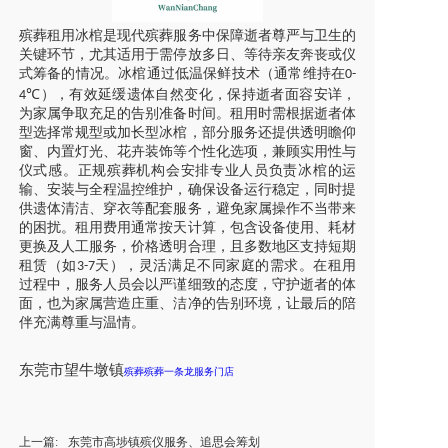
殡葬租用冰棺是现代殡葬服务中保障逝者尊严与卫生的
关键环节，尤其适用于需停放多日、等待亲友奔丧或仪
式筹备的情况。冰棺通过低温保鲜技术（通常维持在
0-
），有效延缓遗体自然变化，保持逝者面容安详，
4℃
为家属争取充足的告别准备时间。租用时需根据逝者体
型选择常规型或加长型冰棺，部分服务还提供透明瞻仰
窗、内置灯光、花卉装饰等个性化选项，兼顾实用性与
仪式感。正规殡葬机构会安排专业人员负责冰棺的运
输、安装与全程温控维护，确保设备运行稳定，同时提
供遗体清洁、穿衣等配套服务，避免家属操作不当带来
的困扰。租用费用通常按天计算，包含设备使用、耗材
更换及人工服务，价格透明合理，且多数地区支持短期
租赁（如
天），灵活满足不同家庭的需求。在租用
3-7
过程中，服务人员会以严谨细致的态度，守护逝者的体
面，也为家属营造庄重、洁净的告别环境，让最后的陪
伴充满尊重与温情。
东莞市望牛墩镇
殡葬殡葬一条龙服务门店
上一篇:
东莞市高埗镇殡仪服务、追思会筹划