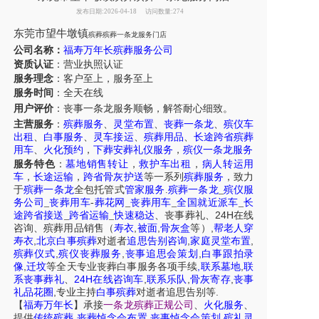
发布日期:2026-04-18
访问数量:274
东莞市望牛墩镇
殡葬殡葬一条龙服务门店
公司名称：
福寿万年长殡葬服务公司
资质认证
：营业执照认证
服务理念
：客户至上，服务至上
服务时间
：全天在线
用户评价
：丧事一条龙服务
顺畅，解答耐心细致。
主营服务
：
殡葬服务
、
灵堂布置
、
丧葬一条龙
、
殡仪车
出租
、
白事服务
、
灵车接运
、
殡葬用品
、
长途跨省殡葬
用车
、
火化预约
，
下葬安葬礼仪服务
，
殡仪一条龙服务
服务特色
：
墓地销售转让
，
救护车出租
，
病人转运用
车
，
长途运输
，
跨省骨灰护送
等一系列
殡葬服务
，致力
于
殡葬一条龙
全包托管式
管家服务
.
殡葬一条龙
_
殡仪服
务公司
_
丧葬用车
-
葬花网
_
丧葬用车
_
全国就近派车
_
长
24H
途跨省接送
_
跨省运输
_
快速稳达
、
丧事葬礼
、
在线
,
,
,
咨询
、
殡葬
用品销售
（
寿衣
被面
骨灰盒
等）
帮老人穿
,
,
,
寿衣
北京白事殡葬
对逝者
追思告别咨询
家庭灵堂布置
,
,
,
殡葬仪式
殡仪丧葬服务
丧事追思会策划
白事跟拍录
,
,
,
像
迁坟
等
全天
专业丧葬白事服务
各项手续
联系墓地
联
24H
,
,
,
系丧事葬礼
、
在线咨询车
联系乐队
骨灰寄存
丧事
,
.
礼品花圈
专业主持
白事殡葬
对逝者追思告别等
【
福寿万年长
】
承接
一条龙殡葬正规公司
、
火化服务
、
,
,
,
提供
传统殡葬
丧葬悼念会布置
丧事悼念会策划
殡礼灵