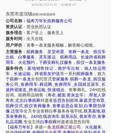
发布日期:2026-05-08
访问数量:407
东莞市道滘镇
殡葬24H在线咨询
公司名称：
福寿万年长殡葬服务公司
资质认证
：营业执照认证
服务理念
：客户至上，服务至上
服务时间
：全天在线
用户评价
：丧事一条龙服务
顺畅，解答耐心细致。
主营服务
：
殡葬服务
、
灵堂布置
、
丧葬一条龙
、
殡仪车
出租
、
白事服务
、
灵车接运
、
殡葬用品
、
长途跨省殡葬
用车
、
火化预约
，
下葬安葬礼仪服务
，
殡仪一条龙服务
服务特色
：
墓地销售转让
，
救护车出租
，
病人转运用
车
，
长途运输
，
跨省骨灰护送
等一系列
殡葬服务
，致力
于
殡葬一条龙
全包托管式
管家服务
.
殡葬一条龙
_
殡仪服
务公司
_
丧葬用车
-
葬花网
_
丧葬用车
_
全国就近派车
_
长
24H
途跨省接送
_
跨省运输
_
快速稳达
、
丧事葬礼
、
在线
,
,
,
咨询
、
殡葬
用品销售
（
寿衣
被面
骨灰盒
等）
帮老人穿
,
,
,
寿衣
北京白事殡葬
对逝者
追思告别咨询
家庭灵堂布置
,
,
,
殡葬仪式
殡仪丧葬服务
丧事追思会策划
白事跟拍录
,
,
,
像
迁坟
等
全天
专业丧葬白事服务
各项手续
联系墓地
联
24H
,
,
,
系丧事葬礼
、
在线咨询车
联系乐队
骨灰寄存
丧事
,
.
礼品花圈
专业主持
白事殡葬
对逝者追思告别等
【
福寿万年长
】
承接
一条龙殡葬正规公司
、
火化服务
、
,
,
,
提供
传统殡葬
丧葬悼念会布置
丧事悼念会策划
殡礼灵