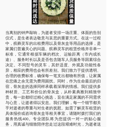
当离别的钟声敲响，为逝者安排一场庄重、体面的告别
仪式，是生者表达敬意与哀思的重要方式。在这一过程
中，殡葬灵车的出租费用以及骨灰盒等用品的选择，是
家属们普遍关心的问题。殡葬灵车的租赁价格并非单一
标准，它通常根据车辆的档次、运输距离（市内或长
途）、服务时长以及是否包含随车人员服务等因素综合
决定。不同型号的灵车，其舒适度、外观及功能性各
异，相应的费用也会有所差别。我们致力于提供透明、
合理的收费标准，确保每一笔支出都物有所值，让家属
在悲痛之余无需为费用困扰。同时，作为生命最后的归
宿，骨灰盒的选择同样承载着深厚的情感。我们提供多
种材质、工艺和价位的骨灰盒，从朴素典雅到精致华
贵，每一款都经过精心挑选，旨在满足家属的不同需求
与心意，让逝者得以安息。我们理解，每一个细节都关
乎对逝者的尊重与对生者的抚慰。如需了解灵车租赁的
具体报价或咨询骨灰盒等相关事宜，请随时拨打我们的
服务热线
。专业团队将为您提供一对一的贴心服
400
务，用真诚与细致陪伴您走过这段艰难时光，为逝者送